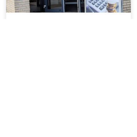
Duo-functie Werkplaats
Financiën/Taalpunt
Taalpunt040
Projectvrijwilliger kantoor
Werkplaats Financiën zoekt