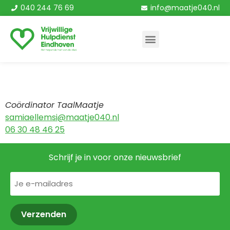
040 244 76 69
info@maatje040.nl
Samia Ellemsi
Coördinator TaalMaatje
s
amiaellemsi@maatje040.nl
06 30 48 46 25
Schrijf je in voor onze nieuwsbrief
E-
mailadres
(Vereist)