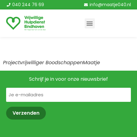
040 244 76 69
info@maatje040.nl
Marlies Smeets
Projectvrijwilliger BoodschappenMaatje
Schrijf je in voor onze nieuwsbrief
E-
mailadres
(Vereist)