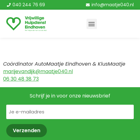
040 244 76 69
info@maatje040.nl
Marije van Dijk
Coördinator AutoMaatje Eindhoven & KlusMaatje
marijevandijk@maatje040.nl
06 30 48 38 73
Schrijf je in voor onze nieuwsbrief
E-
mailadres
(Vereist)