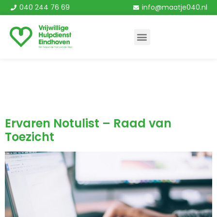
040 244 76 69
info@maatje040.nl
Dienstverband:
Bestuur
Ervaren Notulist – Raad van
Toezicht